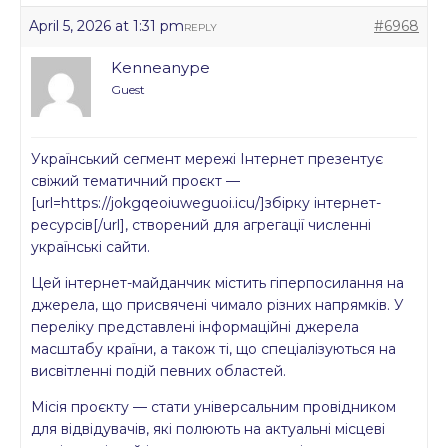
April 5, 2026 at 1:31 pm
#6968
REPLY
Kenneanype
Guest
Український сегмент мережі Інтернет презентує
свіжий тематичний проєкт —
[url=https://jokgqeoiuweguoi.icu/]збірку інтернет-
ресурсів[/url], створений для агрегації численні
українські сайти.
Цей інтернет-майданчик містить гіперпосилання на
джерела, що присвячені чимало різних напрямків. У
переліку представлені інформаційні джерела
масштабу країни, а також ті, що спеціалізуються на
висвітленні подій певних областей.
Місія проєкту — стати універсальним провідником
для відвідувачів, які полюють на актуальні місцеві