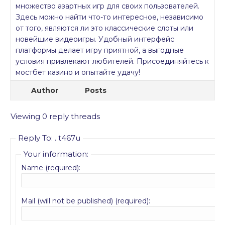
множество азартных игр для своих пользователей.
Здесь можно найти что-то интересное, независимо
от того, являются ли это классические слоты или
новейшие видеоигры. Удобный интерфейс
платформы делает игру приятной, а выгодные
условия привлекают любителей. Присоединяйтесь к
мостбет казино и опытайте удачу!
Author
Posts
Viewing 0 reply threads
Reply To: . t467u
Your information:
Name (required):
Mail (will not be published) (required):