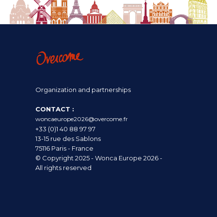
Organization and partnerships
CONTACT :
woncaeurope2026@overcome.fr
+33 (0)1 40 88 97 97
13-15 rue des Sablons
75116 Paris - France
© Copyright 2025 - Wonca Europe 2026 -
All rights reserved