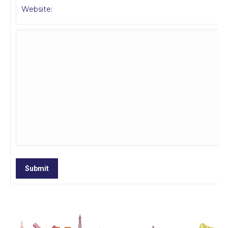
Website:
Submit