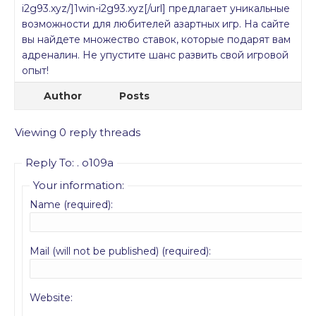
i2g93.xyz/]1win-i2g93.xyz[/url] предлагает уникальные
возможности для любителей азартных игр. На сайте
вы найдете множество ставок, которые подарят вам
адреналин. Не упустите шанс развить свой игровой
опыт!
Author
Posts
Viewing 0 reply threads
Reply To: . o109a
Your information:
Name (required):
Mail (will not be published) (required):
Website: