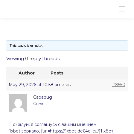
This topic is empty.
Viewing 0 reply threads
Author
Posts
May 29, 2026 at 10:58 am
#8550
REPLY
Capadug
Guest
Пожалуй, я соглашусь с вашим мнением
1xbet зеркало, [url=https://1xbet-de64o.icu/]1 хбет