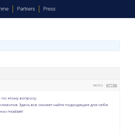
amme
Partners
Press
#7768
REPLY
е по этому вопросу.
ля клиентов. Здесь все сможет найти подходящее для себя.
но mostbet!