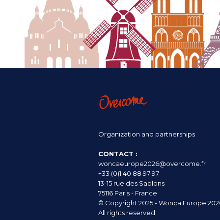
Organization and partnerships
CONTACT :
woncaeurope2026@overcome.fr
+33 (0)1 40 88 97 97
13-15 rue des Sablons
75116 Paris - France
© Copyright 2025 - Wonca Europe 202
All rights reserved