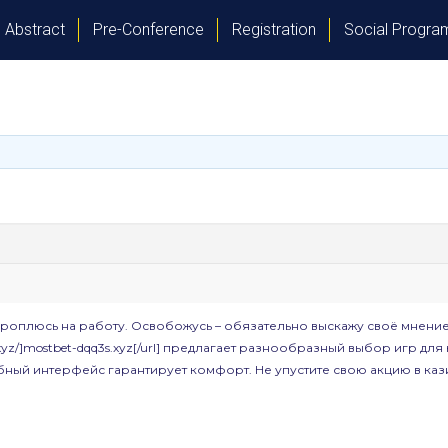
Abstract
Pre-Conference
Registration
Social Progr
 тороплюсь на работу. Освобожусь – обязательно выскажу своё мнени
3s.xyz/]mostbet-dqq3s.xyz[/url] предлагает разнообразный выбор игр д
ный интерфейс гарантирует комфорт. Не упустите свою акцию в кази