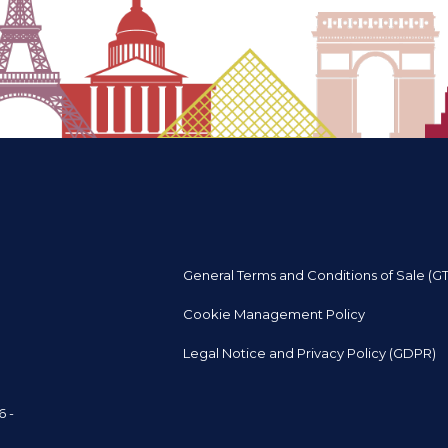
General Terms and Conditions of Sale (G
Cookie Management Policy
Legal Notice and Privacy Policy (GDPR)
6 -