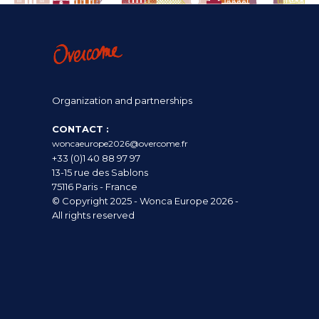
Organization and partnerships
CONTACT :
woncaeurope2026@overcome.fr
+33 (0)1 40 88 97 97
13-15 rue des Sablons
75116 Paris - France
© Copyright 2025 - Wonca Europe 2026 -
All rights reserved