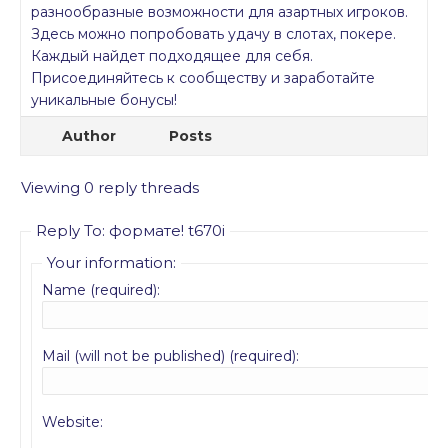
разнообразные возможности для азартных игроков.
Здесь можно попробовать удачу в слотах, покере.
Каждый найдет подходящее для себя.
Присоединяйтесь к сообществу и заработайте
уникальные бонусы!
Author
Posts
Viewing 0 reply threads
Reply To: формате! t670i
Your information:
Name (required):
Mail (will not be published) (required):
Website: