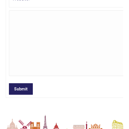
Submit