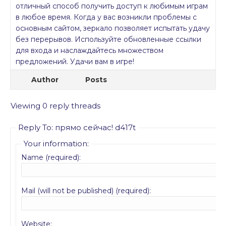
отличный способ получить доступ к любимым играм
в любое время. Когда у вас возникли проблемы с
основным сайтом, зеркало позволяет испытать удачу
без перерывов. Используйте обновленные ссылки
для входа и наслаждайтесь множеством
предложений. Удачи вам в игре!
Author
Posts
Viewing 0 reply threads
Reply To: прямо сейчас! d417t
Your information:
Name (required):
Mail (will not be published) (required):
Website: