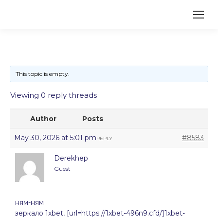
This topic is empty.
Viewing 0 reply threads
Author
Posts
May 30, 2026 at 5:01 pm
#8583
REPLY
Derekhep
Guest
ням-ням
зеркало 1xbet, [url=https://1xbet-496n9.cfd/]1xbet-