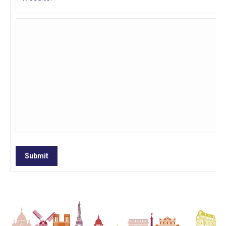
Submit