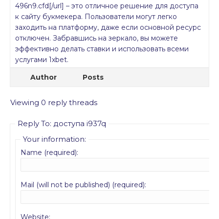
496n9.cfd[/url] – это отличное решение для доступа
к сайту букмекера. Пользователи могут легко
заходить на платформу, даже если основной ресурс
отключен. Забравшись на зеркало, вы можете
эффективно делать ставки и использовать всеми
услугами 1xbet.
Author
Posts
Viewing 0 reply threads
Reply To: доступа i937q
Your information:
Name (required):
Mail (will not be published) (required):
Website: