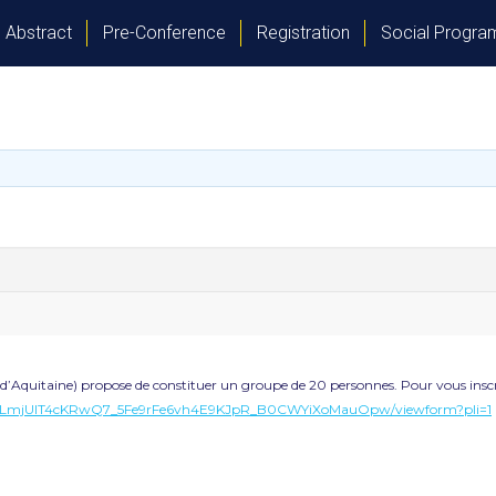
Abstract
Pre-Conference
Registration
Social Progr
d’Aquitaine) propose de constituer un groupe de 20 personnes. Pour vous inscrir
QLSf7LmjUlT4cKRwQ7_5Fe9rFe6vh4E9KJpR_B0CWYiXoMauOpw/viewform?pli=1