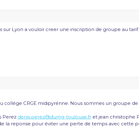
ur Lyon a vouloir creer une inscription de groupe au tari
 du collége CRGE midipyrénne. Nous sommes un groupe de 7 
s Perez
denis.perez@dumg-toulouse.fr
et jean christophe 
 de la reponse pour éviter une perte de temps avec cette pé