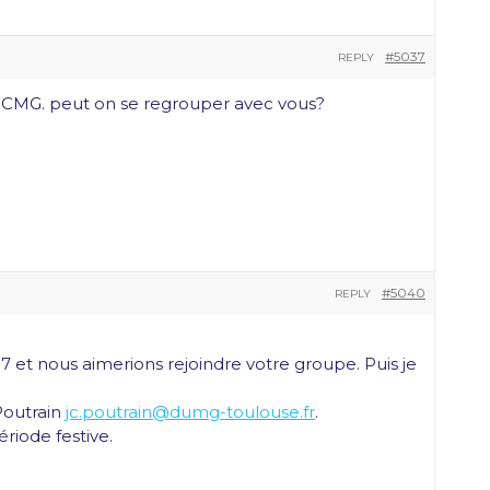
#5037
REPLY
f CMG. peut on se regrouper avec vous?
#5040
REPLY
et nous aimerions rejoindre votre groupe. Puis je
Poutrain
jc.poutrain@dumg-toulouse.fr
.
riode festive.