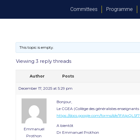
Committees
Programme
This topic is empty.
Viewing 3 reply threads
Author
Posts
December 17, 2025 at 5:29 pm
Bonjour,
Le CGEA (Collège des généralistes enseignants 
https://docs.google.com/forms/d/e/1FAIp
A bientôt
Emmanuel
Dr Emmanuel Prothon
Prothon