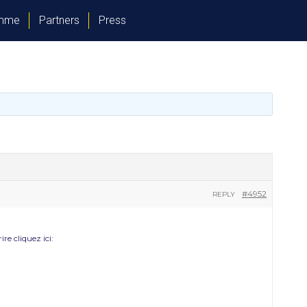
amme
Partners
Press
#4952
REPLY
e cliquez ici: