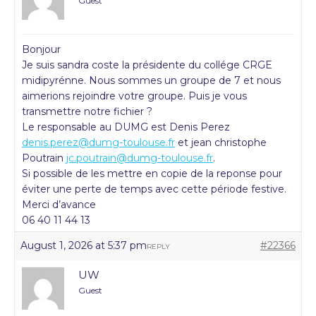
Guest
Bonjour
Je suis sandra coste la présidente du collége CRGE
midipyrénne. Nous sommes un groupe de 7 et nous
aimerions rejoindre votre groupe. Puis je vous
transmettre notre fichier ?
Le responsable au DUMG est Denis Perez
denis.perez@dumg-toulouse.fr
et jean christophe
Poutrain
jc.poutrain@dumg-toulouse.fr
.
Si possible de les mettre en copie de la reponse pour
éviter une perte de temps avec cette période festive.
Merci d’avance
06 40 11 44 13
August 1, 2026 at 5:37 pm
#22366
REPLY
UW
Guest